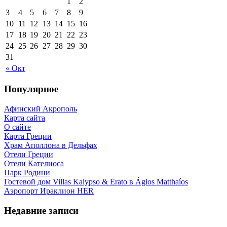
1
2
3
4
5
6
7
8
9
10
11
12
13
14
15
16
17
18
19
20
21
22
23
24
25
26
27
28
29
30
31
« Окт
Популярное
Афинский Акрополь
Карта сайта
О сайте
Карта Греции
Храм Аполлона в Дельфах
Отели Греции
Отели Кателиоса
Парк Родини
Гостевой дом Villas Kalypso & Erato в Ágios Matthaíos
Аэропорт Ираклион HER
Недавние записи