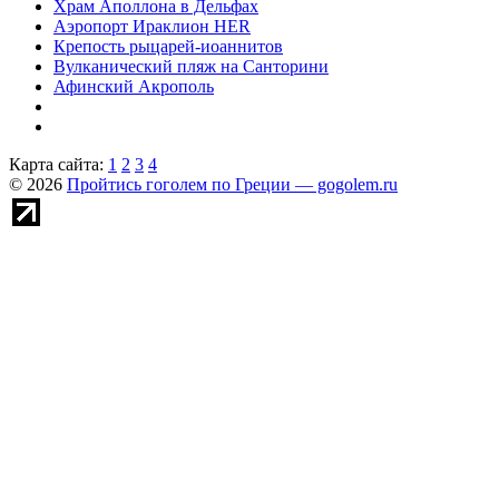
Храм Аполлона в Дельфах
Аэропорт Ираклион HER
Крепость рыцарей-иоаннитов
Вулканический пляж на Санторини
Афинский Акрополь
Карта сайта:
1
2
3
4
© 2026
Пройтись гоголем по Греции — gogolem.ru