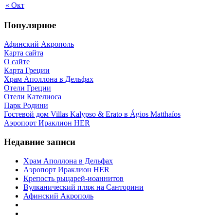
« Окт
Популярное
Афинский Акрополь
Карта сайта
О сайте
Карта Греции
Храм Аполлона в Дельфах
Отели Греции
Отели Кателиоса
Парк Родини
Гостевой дом Villas Kalypso & Erato в Ágios Matthaíos
Аэропорт Ираклион HER
Недавние записи
Храм Аполлона в Дельфах
Аэропорт Ираклион HER
Крепость рыцарей-иоаннитов
Вулканический пляж на Санторини
Афинский Акрополь