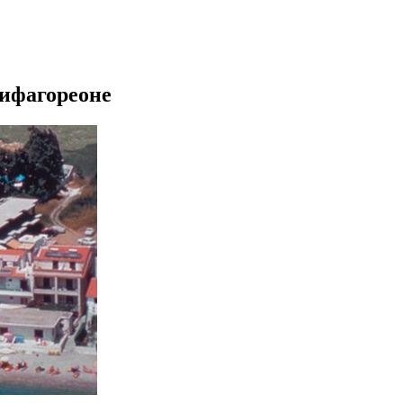
Пифагореоне