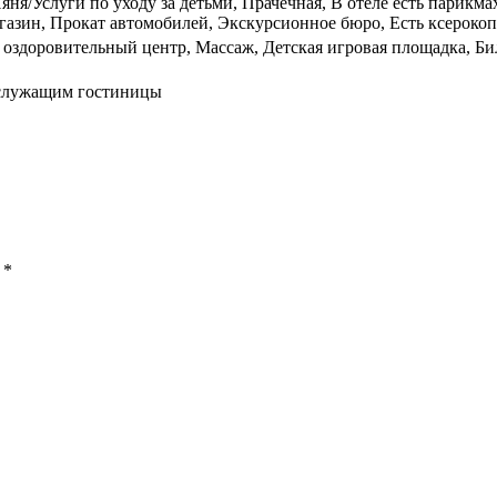
яня/Услуги по уходу за детьми, Прачечная, В отеле есть парикм
азин, Прокат автомобилей, Экскурсионное бюро, Есть ксерокопи
и оздоровительный центр, Массаж, Детская игровая площадка, Б
 служащим гостиницы
ы
*