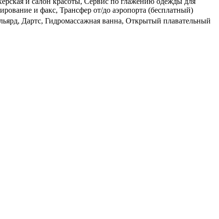
ахерская и салон красоты, Сервис по глажению одежды для
рование и факс, Трансфер от/до аэропорта (бесплатный)
ильярд, Дартс, Гидромассажная ванна, Открытый плавательный