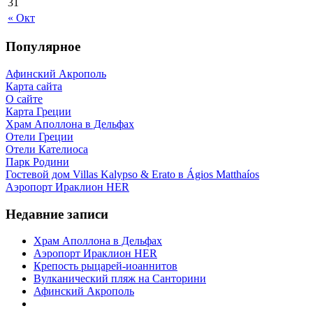
31
« Окт
Популярное
Афинский Акрополь
Карта сайта
О сайте
Карта Греции
Храм Аполлона в Дельфах
Отели Греции
Отели Кателиоса
Парк Родини
Гостевой дом Villas Kalypso & Erato в Ágios Matthaíos
Аэропорт Ираклион HER
Недавние записи
Храм Аполлона в Дельфах
Аэропорт Ираклион HER
Крепость рыцарей-иоаннитов
Вулканический пляж на Санторини
Афинский Акрополь