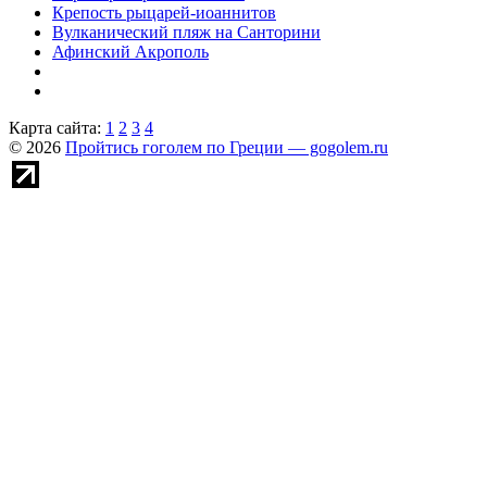
Крепость рыцарей-иоаннитов
Вулканический пляж на Санторини
Афинский Акрополь
Карта сайта:
1
2
3
4
© 2026
Пройтись гоголем по Греции — gogolem.ru