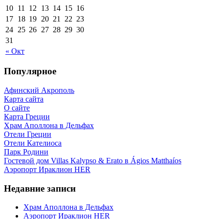
10
11
12
13
14
15
16
17
18
19
20
21
22
23
24
25
26
27
28
29
30
31
« Окт
Популярное
Афинский Акрополь
Карта сайта
О сайте
Карта Греции
Храм Аполлона в Дельфах
Отели Греции
Отели Кателиоса
Парк Родини
Гостевой дом Villas Kalypso & Erato в Ágios Matthaíos
Аэропорт Ираклион HER
Недавние записи
Храм Аполлона в Дельфах
Аэропорт Ираклион HER