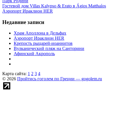
Парк Родини
Гостевой дом Villas Kalypso & Erato в Ágios Matthaíos
Аэропорт Ираклион HER
Недавние записи
Храм Аполлона в Дельфах
Аэропорт Ираклион HER
Крепость рыцарей-иоаннитов
Вулканический пляж на Санторини
Афинский Акрополь
Карта сайта:
1
2
3
4
© 2026
Пройтись гоголем по Греции — gogolem.ru