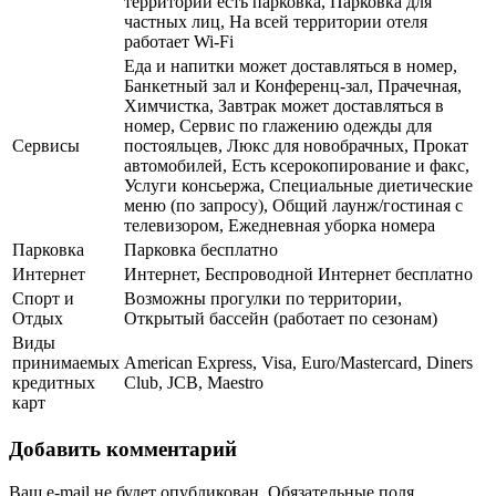
территории есть парковка, Парковка для
частных лиц, На всей территории отеля
работает Wi-Fi
Еда и напитки может доставляться в номер,
Банкетный зал и Конференц-зал, Прачечная,
Химчистка, Завтрак может доставляться в
номер, Сервис по глажению одежды для
Сервисы
постояльцев, Люкс для новобрачных, Прокат
автомобилей, Есть ксерокопирование и факс,
Услуги консьержа, Специальные диетические
меню (по запросу), Общий лаунж/гостиная с
телевизором, Ежедневная уборка номера
Парковка
Парковка бесплатно
Интернет
Интернет, Беспроводной Интернет бесплатно
Спорт и
Возможны прогулки по территории,
Отдых
Открытый бассейн (работает по сезонам)
Виды
принимаемых
American Express, Visa, Euro/Mastercard, Diners
кредитных
Club, JCB, Maestro
карт
Добавить комментарий
Ваш e-mail не будет опубликован.
Обязательные поля