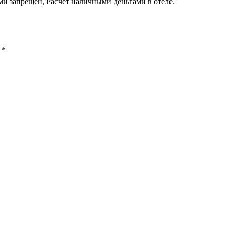
ми запрещен, Расчет наличными деньгами в отеле.
ы
*