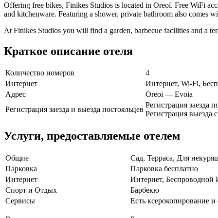
Offering free bikes, Finikes Studios is located in Oreoí. Free WiFi acc
and kitchenware. Featuring a shower, private bathroom also comes wi
At Finikes Studios you will find a garden, barbecue facilities and a te
Краткое описание отеля
Количество номеров
4
Интернет
Интернет, Wi-Fi, Бе
Адрес
Oreoi — Evoia
Регистрация заезда по
Регистрация заезда и выезда постояльцев
Регистрация выезда с 
Услуги, предоставляемые отелем
Общие
Сад, Терраса, Для некуря
Парковка
Парковка бесплатно
Интернет
Интернет, Беспроводной 
Спорт и Отдых
Барбекю
Сервисы
Есть ксерокопирование и 