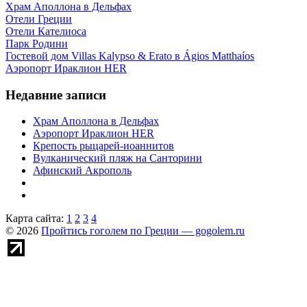
Храм Аполлона в Дельфах
Отели Греции
Отели Кателиоса
Парк Родини
Гостевой дом Villas Kalypso & Erato в Ágios Matthaíos
Аэропорт Ираклион HER
Недавние записи
Храм Аполлона в Дельфах
Аэропорт Ираклион HER
Крепость рыцарей-иоаннитов
Вулканический пляж на Санторини
Афинский Акрополь
Карта сайта:
1
2
3
4
© 2026
Пройтись гоголем по Греции — gogolem.ru