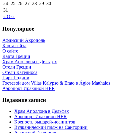
24
25
26
27
28
29
30
31
« Окт
Популярное
Афинский Акрополь
Карта сайта
О сайте
Карта Греции
Храм Аполлона в Дельфах
Отели Греции
Отели Кателиоса
Парк Родини
Гостевой дом Villas Kalypso & Erato в Ágios Matthaíos
Аэропорт Ираклион HER
Недавние записи
Храм Аполлона в Дельфах
Аэропорт Ираклион HER
Крепость рыцарей-иоаннитов
Вулканический пляж на Санторини
Афинский Акрополь