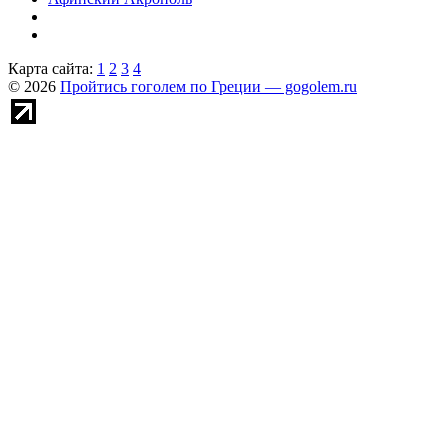
Карта сайта:
1
2
3
4
© 2026
Пройтись гоголем по Греции — gogolem.ru