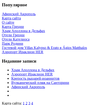
Популярное
Афинский Акрополь
Карта сайта
О сайте
Карта Греции
Храм Аполлона в Дельфах
Отели Греции
Отели Кателиоса
Парк Родини
Гостевой дом Villas Kalypso & Erato в Ágios Matthaíos
Аэропорт Ираклион HER
Недавние записи
Храм Аполлона в Дельфах
Аэропорт Ираклион HER
Крепость рыцарей-иоаннитов
Вулканический пляж на Санторини
Афинский Акрополь
Карта сайта:
1
2
3
4