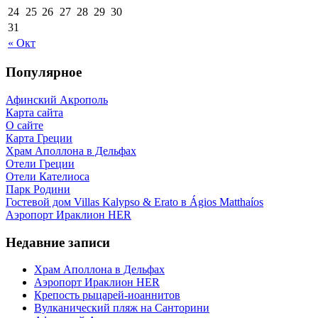
24
25
26
27
28
29
30
31
« Окт
Популярное
Афинский Акрополь
Карта сайта
О сайте
Карта Греции
Храм Аполлона в Дельфах
Отели Греции
Отели Кателиоса
Парк Родини
Гостевой дом Villas Kalypso & Erato в Ágios Matthaíos
Аэропорт Ираклион HER
Недавние записи
Храм Аполлона в Дельфах
Аэропорт Ираклион HER
Крепость рыцарей-иоаннитов
Вулканический пляж на Санторини