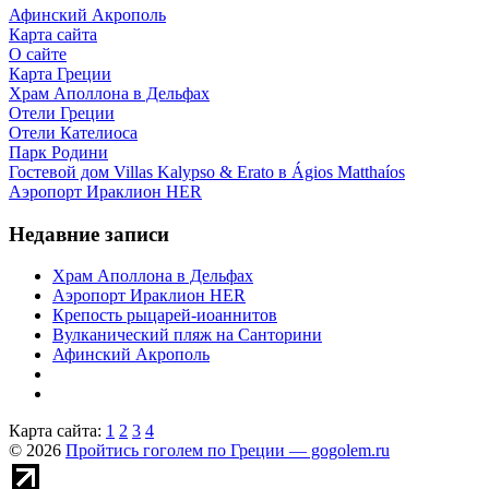
Афинский Акрополь
Карта сайта
О сайте
Карта Греции
Храм Аполлона в Дельфах
Отели Греции
Отели Кателиоса
Парк Родини
Гостевой дом Villas Kalypso & Erato в Ágios Matthaíos
Аэропорт Ираклион HER
Недавние записи
Храм Аполлона в Дельфах
Аэропорт Ираклион HER
Крепость рыцарей-иоаннитов
Вулканический пляж на Санторини
Афинский Акрополь
Карта сайта:
1
2
3
4
© 2026
Пройтись гоголем по Греции — gogolem.ru