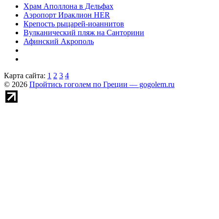
Храм Аполлона в Дельфах
Аэропорт Ираклион HER
Крепость рыцарей-иоаннитов
Вулканический пляж на Санторини
Афинский Акрополь
Карта сайта:
1
2
3
4
© 2026
Пройтись гоголем по Греции — gogolem.ru