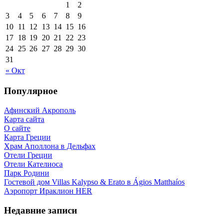
1
2
3
4
5
6
7
8
9
10
11
12
13
14
15
16
17
18
19
20
21
22
23
24
25
26
27
28
29
30
31
« Окт
Популярное
Афинский Акрополь
Карта сайта
О сайте
Карта Греции
Храм Аполлона в Дельфах
Отели Греции
Отели Кателиоса
Парк Родини
Гостевой дом Villas Kalypso & Erato в Ágios Matthaíos
Аэропорт Ираклион HER
Недавние записи