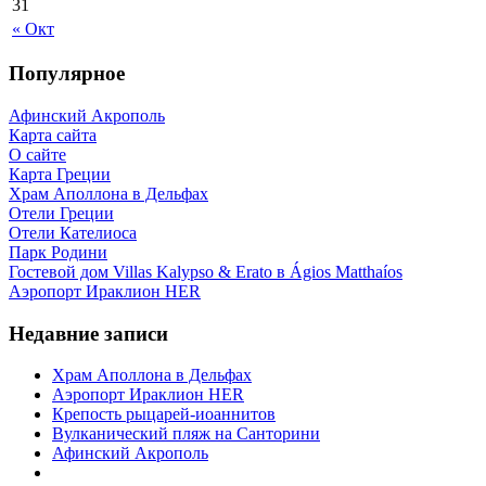
31
« Окт
Популярное
Афинский Акрополь
Карта сайта
О сайте
Карта Греции
Храм Аполлона в Дельфах
Отели Греции
Отели Кателиоса
Парк Родини
Гостевой дом Villas Kalypso & Erato в Ágios Matthaíos
Аэропорт Ираклион HER
Недавние записи
Храм Аполлона в Дельфах
Аэропорт Ираклион HER
Крепость рыцарей-иоаннитов
Вулканический пляж на Санторини
Афинский Акрополь