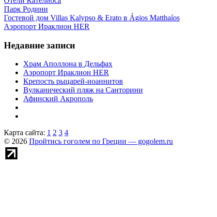
Отели Кателиоса
Парк Родини
Гостевой дом Villas Kalypso & Erato в Ágios Matthaíos
Аэропорт Ираклион HER
Недавние записи
Храм Аполлона в Дельфах
Аэропорт Ираклион HER
Крепость рыцарей-иоаннитов
Вулканический пляж на Санторини
Афинский Акрополь
Карта сайта:
1
2
3
4
© 2026
Пройтись гоголем по Греции — gogolem.ru