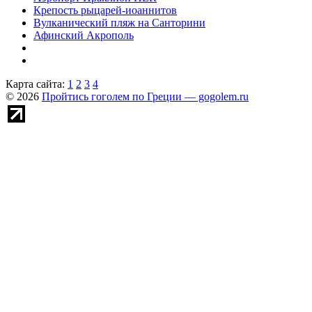
Крепость рыцарей-иоаннитов
Вулканический пляж на Санторини
Афинский Акрополь
Карта сайта:
1
2
3
4
© 2026
Пройтись гоголем по Греции — gogolem.ru