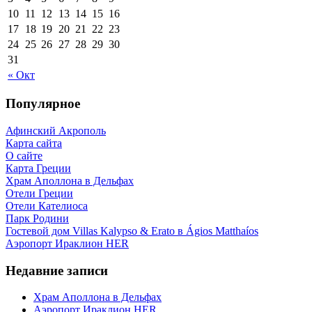
10
11
12
13
14
15
16
17
18
19
20
21
22
23
24
25
26
27
28
29
30
31
« Окт
Популярное
Афинский Акрополь
Карта сайта
О сайте
Карта Греции
Храм Аполлона в Дельфах
Отели Греции
Отели Кателиоса
Парк Родини
Гостевой дом Villas Kalypso & Erato в Ágios Matthaíos
Аэропорт Ираклион HER
Недавние записи
Храм Аполлона в Дельфах
Аэропорт Ираклион HER