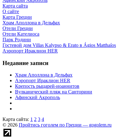
Афинский Акрополь
Карта сайта
О сайте
Карта Греции
Храм Аполлона в Дельфах
Отели Греции
Отели Кателиоса
Парк Родини
Гостевой дом Villas Kalypso & Erato в Ágios Matthaíos
Аэропорт Ираклион HER
Недавние записи
Храм Аполлона в Дельфах
Аэропорт Ираклион HER
Крепость рыцарей-иоаннитов
Вулканический пляж на Санторини
Афинский Акрополь
Карта сайта:
1
2
3
4
© 2026
Пройтись гоголем по Греции — gogolem.ru