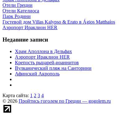
Отели Греции
Отели Кателиоса
Парк Родини
Гостевой дом Villas Kalypso & Erato в Ágios Matthaíos
Аэропорт Ираклион HER
Недавние записи
Храм Аполлона в Дельфах
Аэропорт Ираклион HER
Крепость рыцарей-иоаннитов
Вулканический пляж на Санторини
Афинский Акрополь
Карта сайта:
1
2
3
4
© 2026
Пройтись гоголем по Греции — gogolem.ru