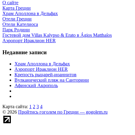
О сайте
Карта Греции
Храм Аполлона в Дельфах
Отели Греции
Отели Кателиоса
Парк Родини
Гостевой дом Villas Kalypso & Erato в Ágios Matthaíos
Аэропорт Ираклион HER
Недавние записи
Храм Аполлона в Дельфах
Аэропорт Ираклион HER
Крепость рыцарей-иоаннитов
Вулканический пляж на Санторини
Афинский Акрополь
Карта сайта:
1
2
3
4
© 2026
Пройтись гоголем по Греции — gogolem.ru