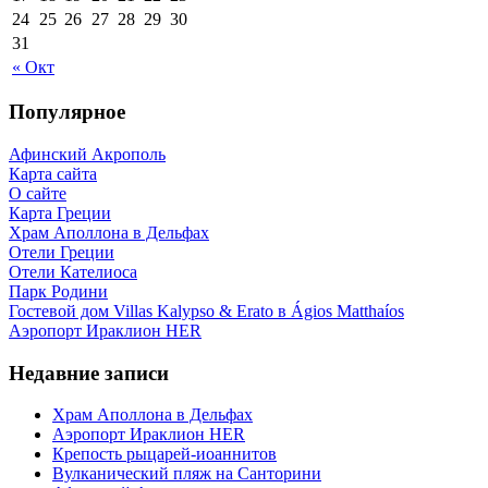
24
25
26
27
28
29
30
31
« Окт
Популярное
Афинский Акрополь
Карта сайта
О сайте
Карта Греции
Храм Аполлона в Дельфах
Отели Греции
Отели Кателиоса
Парк Родини
Гостевой дом Villas Kalypso & Erato в Ágios Matthaíos
Аэропорт Ираклион HER
Недавние записи
Храм Аполлона в Дельфах
Аэропорт Ираклион HER
Крепость рыцарей-иоаннитов
Вулканический пляж на Санторини