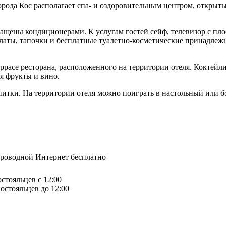
 города Кос располагает спа- и оздоровительным центром, откры
нащены кондиционерами. К услугам гостей сейф, телевизор с пл
латы, тапочки и бесплатные туалетно-косметические принадлежн
еррасе ресторана, расположенного на территории отеля. Коктей
я фрукты и вино.
питки. На территории отеля можно поиграть в настольный или б
спроводной Интернет бесплатно
остояльцев с 12:00
остояльцев до 12:00