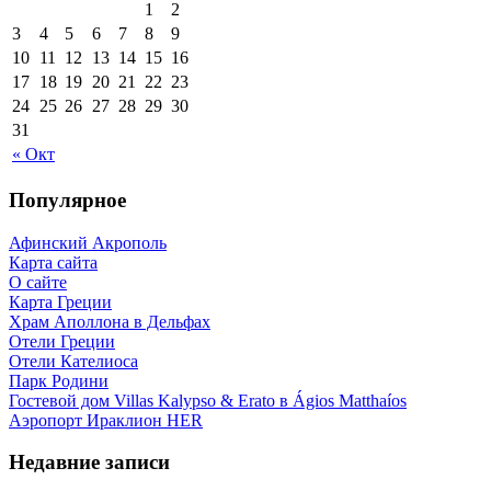
1
2
3
4
5
6
7
8
9
10
11
12
13
14
15
16
17
18
19
20
21
22
23
24
25
26
27
28
29
30
31
« Окт
Популярное
Афинский Акрополь
Карта сайта
О сайте
Карта Греции
Храм Аполлона в Дельфах
Отели Греции
Отели Кателиоса
Парк Родини
Гостевой дом Villas Kalypso & Erato в Ágios Matthaíos
Аэропорт Ираклион HER
Недавние записи