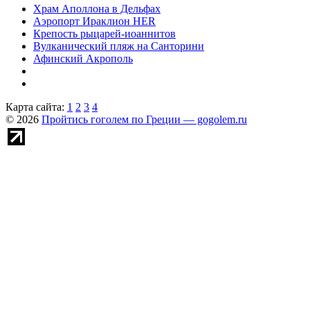
Храм Аполлона в Дельфах
Аэропорт Ираклион HER
Крепость рыцарей-иоаннитов
Вулканический пляж на Санторини
Афинский Акрополь
Карта сайта:
1
2
3
4
© 2026
Пройтись гоголем по Греции — gogolem.ru