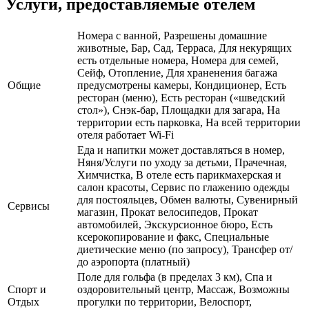
Услуги, предоставляемые отелем
Номера с ванной, Разрешены домашние
животные, Бар, Сад, Терраса, Для некурящих
есть отдельные номера, Номера для семей,
Сейф, Отопление, Для храненения багажа
Общие
предусмотрены камеры, Кондиционер, Есть
ресторан (меню), Есть ресторан («шведский
стол»), Снэк-бар, Площадки для загара, На
территории есть парковка, На всей территории
отеля работает Wi-Fi
Еда и напитки может доставляться в номер,
Няня/Услуги по уходу за детьми, Прачечная,
Химчистка, В отеле есть парикмахерская и
салон красоты, Сервис по глажению одежды
для постояльцев, Обмен валюты, Сувенирный
Сервисы
магазин, Прокат велосипедов, Прокат
автомобилей, Экскурсионное бюро, Есть
ксерокопирование и факс, Специальные
диетические меню (по запросу), Трансфер от/
до аэропорта (платный)
Поле для гольфа (в пределах 3 км), Спа и
Спорт и
оздоровительный центр, Массаж, Возможны
Отдых
прогулки по территории, Велоспорт,