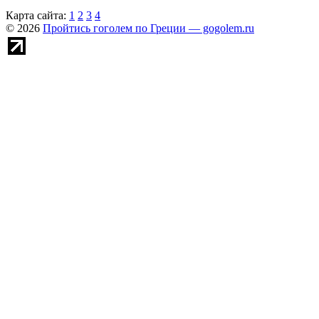
Карта сайта:
1
2
3
4
© 2026
Пройтись гоголем по Греции — gogolem.ru