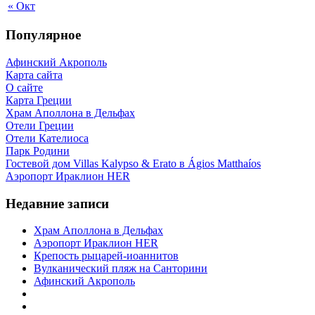
« Окт
Популярное
Афинский Акрополь
Карта сайта
О сайте
Карта Греции
Храм Аполлона в Дельфах
Отели Греции
Отели Кателиоса
Парк Родини
Гостевой дом Villas Kalypso & Erato в Ágios Matthaíos
Аэропорт Ираклион HER
Недавние записи
Храм Аполлона в Дельфах
Аэропорт Ираклион HER
Крепость рыцарей-иоаннитов
Вулканический пляж на Санторини
Афинский Акрополь