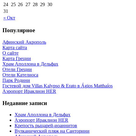
24
25
26
27
28
29
30
31
« Окт
Популярное
Афинский Акрополь
Карта сайта
О сайте
Карта Греции
Храм Аполлона в Дельфах
Отели Греции
Отели Кателиоса
Парк Родини
Гостевой дом Villas Kalypso & Erato в Ágios Matthaíos
Аэропорт Ираклион HER
Недавние записи
Храм Аполлона в Дельфах
Аэропорт Ираклион HER
Крепость рыцарей-иоаннитов
Вулканический пляж на Санторини