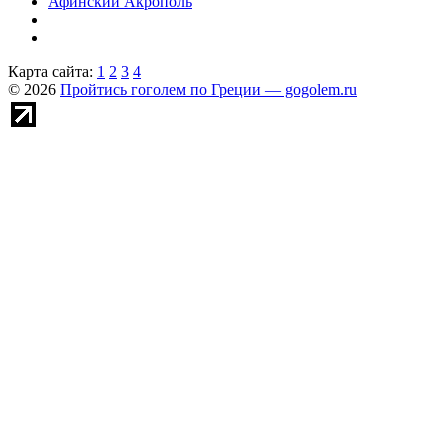
Афинский Акрополь
Карта сайта:
1
2
3
4
© 2026
Пройтись гоголем по Греции — gogolem.ru