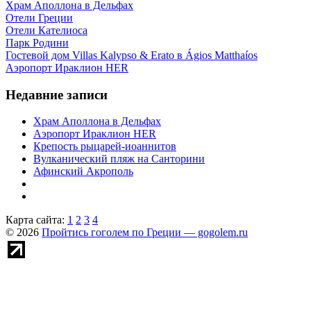
Храм Аполлона в Дельфах
Отели Греции
Отели Кателиоса
Парк Родини
Гостевой дом Villas Kalypso & Erato в Ágios Matthaíos
Аэропорт Ираклион HER
Недавние записи
Храм Аполлона в Дельфах
Аэропорт Ираклион HER
Крепость рыцарей-иоаннитов
Вулканический пляж на Санторини
Афинский Акрополь
Карта сайта:
1
2
3
4
© 2026
Пройтись гоголем по Греции — gogolem.ru