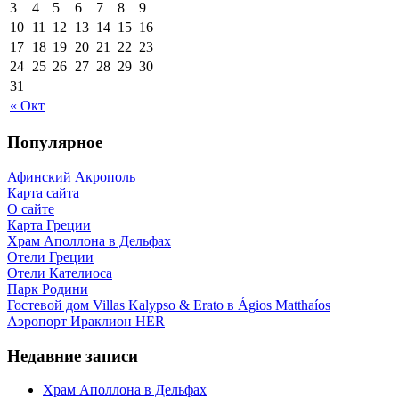
3
4
5
6
7
8
9
10
11
12
13
14
15
16
17
18
19
20
21
22
23
24
25
26
27
28
29
30
31
« Окт
Популярное
Афинский Акрополь
Карта сайта
О сайте
Карта Греции
Храм Аполлона в Дельфах
Отели Греции
Отели Кателиоса
Парк Родини
Гостевой дом Villas Kalypso & Erato в Ágios Matthaíos
Аэропорт Ираклион HER
Недавние записи
Храм Аполлона в Дельфах