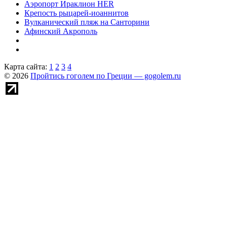
Аэропорт Ираклион HER
Крепость рыцарей-иоаннитов
Вулканический пляж на Санторини
Афинский Акрополь
Карта сайта:
1
2
3
4
© 2026
Пройтись гоголем по Греции — gogolem.ru