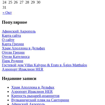
24
25
26
27
28
29
30
31
« Окт
Популярное
Афинский Акрополь
Карта сайта
О сайте
Карта Греции
Храм Аполлона в Дельфах
Отели Греции
Отели Кателиоса
Парк Родини
Гостевой дом Villas Kalypso & Erato в Ágios Matthaíos
Аэропорт Ираклион HER
Недавние записи
Храм Аполлона в Дельфах
Аэропорт Ираклион HER
Крепость рыцарей-иоаннитов
Вулканический пляж на Санторини
Афинский Акрополь