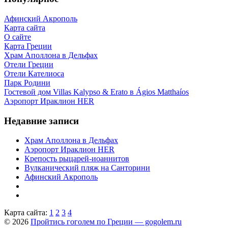
Афинский Акрополь
Карта сайта
О сайте
Карта Греции
Храм Аполлона в Дельфах
Отели Греции
Отели Кателиоса
Парк Родини
Гостевой дом Villas Kalypso & Erato в Ágios Matthaíos
Аэропорт Ираклион HER
Недавние записи
Храм Аполлона в Дельфах
Аэропорт Ираклион HER
Крепость рыцарей-иоаннитов
Вулканический пляж на Санторини
Афинский Акрополь
Карта сайта:
1
2
3
4
© 2026
Пройтись гоголем по Греции — gogolem.ru