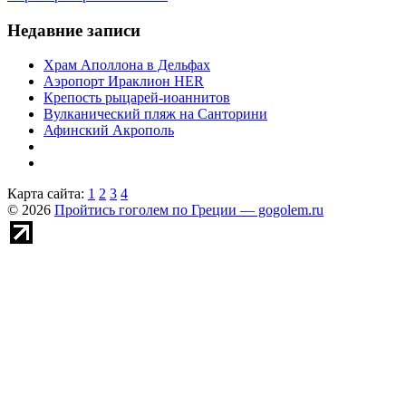
Недавние записи
Храм Аполлона в Дельфах
Аэропорт Ираклион HER
Крепость рыцарей-иоаннитов
Вулканический пляж на Санторини
Афинский Акрополь
Карта сайта:
1
2
3
4
© 2026
Пройтись гоголем по Греции — gogolem.ru