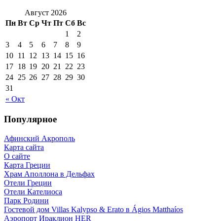
Август 2026
Пн
Вт
Ср
Чт
Пт
Сб
Вс
1
2
3
4
5
6
7
8
9
10
11
12
13
14
15
16
17
18
19
20
21
22
23
24
25
26
27
28
29
30
31
« Окт
Популярное
Афинский Акрополь
Карта сайта
О сайте
Карта Греции
Храм Аполлона в Дельфах
Отели Греции
Отели Кателиоса
Парк Родини
Гостевой дом Villas Kalypso & Erato в Ágios Matthaíos
Аэропорт Ираклион HER