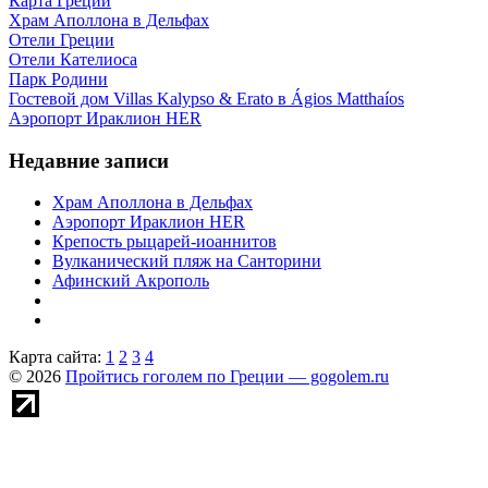
Карта Греции
Храм Аполлона в Дельфах
Отели Греции
Отели Кателиоса
Парк Родини
Гостевой дом Villas Kalypso & Erato в Ágios Matthaíos
Аэропорт Ираклион HER
Недавние записи
Храм Аполлона в Дельфах
Аэропорт Ираклион HER
Крепость рыцарей-иоаннитов
Вулканический пляж на Санторини
Афинский Акрополь
Карта сайта:
1
2
3
4
© 2026
Пройтись гоголем по Греции — gogolem.ru