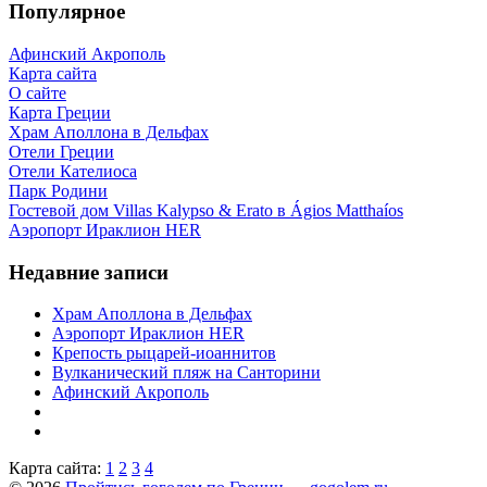
Популярное
Афинский Акрополь
Карта сайта
О сайте
Карта Греции
Храм Аполлона в Дельфах
Отели Греции
Отели Кателиоса
Парк Родини
Гостевой дом Villas Kalypso & Erato в Ágios Matthaíos
Аэропорт Ираклион HER
Недавние записи
Храм Аполлона в Дельфах
Аэропорт Ираклион HER
Крепость рыцарей-иоаннитов
Вулканический пляж на Санторини
Афинский Акрополь
Карта сайта:
1
2
3
4