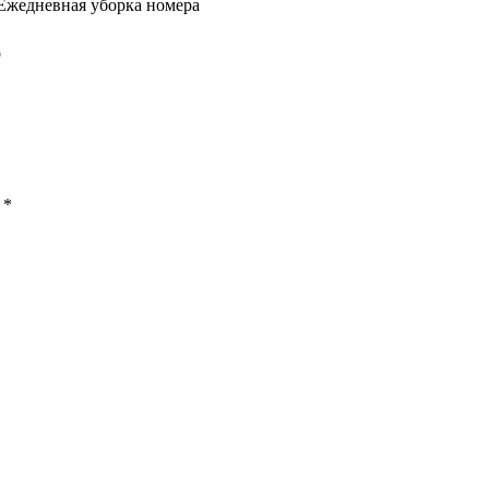
 Ежедневная уборка номера
о
ы
*