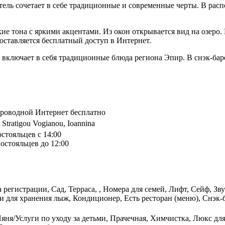
 отель сочетает в себе традиционные и современные черты. В рас
гкие тона с яркими акцентами. Из окон открывается вид на озер
оставляется бесплатный доступ в Интернет.
 включает в себя традиционные блюда региона Эпир. В снэк-баре
спроводной Интернет бесплатно
Stratigou Vogianou, Ioannina
остояльцев с 14:00
остояльцев до 12:00
а регистрации, Сад, Терраса, , Номера для семей, Лифт, Сейф, 
для хранения лыж, Кондиционер, Есть ресторан (меню), Снэк-ба
Няня/Услуги по уходу за детьми, Прачечная, Химчистка, Люкс д