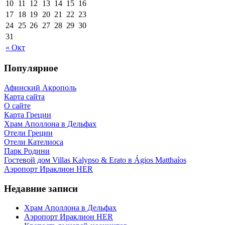
10
11
12
13
14
15
16
17
18
19
20
21
22
23
24
25
26
27
28
29
30
31
« Окт
Популярное
Афинский Акрополь
Карта сайта
О сайте
Карта Греции
Храм Аполлона в Дельфах
Отели Греции
Отели Кателиоса
Парк Родини
Гостевой дом Villas Kalypso & Erato в Ágios Matthaíos
Аэропорт Ираклион HER
Недавние записи
Храм Аполлона в Дельфах
Аэропорт Ираклион HER