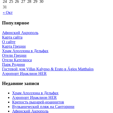
24
25
26
27
28
29
30
31
« Окт
Популярное
Афинский Акрополь
Карта сайта
О сайте
Карта Греции
Храм Аполлона в Дельфах
Отели Греции
Отели Кателиоса
Парк Родини
Гостевой дом Villas Kalypso & Erato в Ágios Matthaíos
Аэропорт Ираклион HER
Недавние записи
Храм Аполлона в Дельфах
Аэропорт Ираклион HER
Крепость рыцарей-иоаннитов
Вулканический пляж на Санторини
Афинский Акрополь