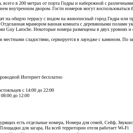
а, всего в 200 метрах от порта Гидры и набережной с различным
ем внутренним двором. Гости номеров могут воспользоваться б
ят на общую террасу с видом на живописный город Гидра или п
 Отделанная мрамором ванная комната с деревянными полами ук
ми Guy Laroche. Некоторые номера размещены в двух уровнях 
местными сладостями, сервируется в лаундже с камином. По за
спроводной Интернет бесплатно
стояльцев с 14:00 до 22:00
08:00 до 12:00
екурящих есть отдельные номера, Номера для семей, Сейф, Звуко
лощадки для загара, На всей территории отеля работает Wi-Fi