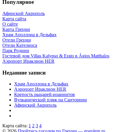
Популярное
Афинский Акрополь
Карта сайта
О сайте
Карта Греции
Храм Аполлона в Дельфах
Отели Греции
Отели Кателиоса
Парк Родини
Гостевой дом Villas Kalypso & Erato в Ágios Matthaíos
Аэропорт Ираклион HER
Недавние записи
Храм Аполлона в Дельфах
Аэропорт Ираклион HER
Крепость рыцарей-иоаннитов
Вулканический пляж на Санторини
Афинский Акрополь
Карта сайта:
1
2
3
4
© 2026
Пройтись гоголем по Греции — gogolem.ru