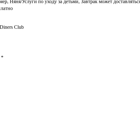
мер, Няня/Услуги по уходу за детьми, Завтрак может доставлятьс
платно
 Diners Club
ы
*