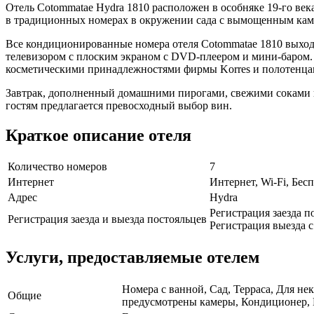
Отель Cotommatae Hydra 1810 расположен в особняке 19-го век
в традиционных номерах в окружении сада с вымощенным камн
Все кондиционированные номера отеля Cotommatae 1810 выход
телевизором с плоским экраном с DVD-плеером и мини-баром.
косметическими принадлежностями фирмы Korres и полотенца
Завтрак, дополненный домашними пирогами, свежими соками и 
гостям предлагается превосходный выбор вин.
Краткое описание отеля
Количество номеров
7
Интернет
Интернет, Wi-Fi, Бе
Адрес
Hydra
Регистрация заезда по
Регистрация заезда и выезда постояльцев
Регистрация выезда с 
Услуги, предоставляемые отелем
Номера с ванной, Сад, Терраса, Для н
Общие
предусмотрены камеры, Кондиционер, П