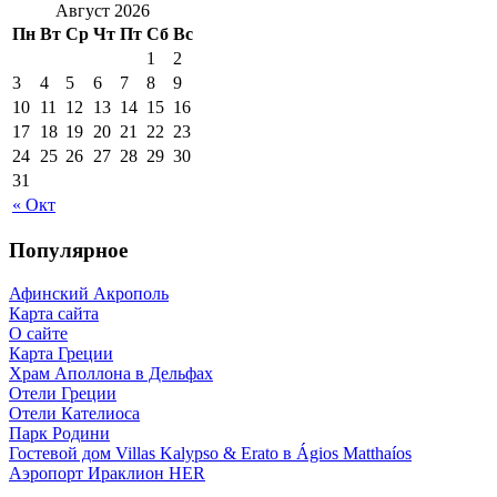
Август 2026
Пн
Вт
Ср
Чт
Пт
Сб
Вс
1
2
3
4
5
6
7
8
9
10
11
12
13
14
15
16
17
18
19
20
21
22
23
24
25
26
27
28
29
30
31
« Окт
Популярное
Афинский Акрополь
Карта сайта
О сайте
Карта Греции
Храм Аполлона в Дельфах
Отели Греции
Отели Кателиоса
Парк Родини
Гостевой дом Villas Kalypso & Erato в Ágios Matthaíos
Аэропорт Ираклион HER