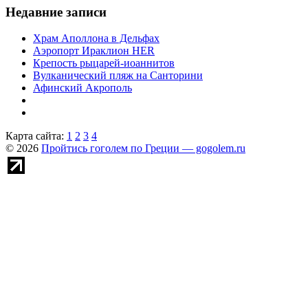
Недавние записи
Храм Аполлона в Дельфах
Аэропорт Ираклион HER
Крепость рыцарей-иоаннитов
Вулканический пляж на Санторини
Афинский Акрополь
Карта сайта:
1
2
3
4
© 2026
Пройтись гоголем по Греции — gogolem.ru