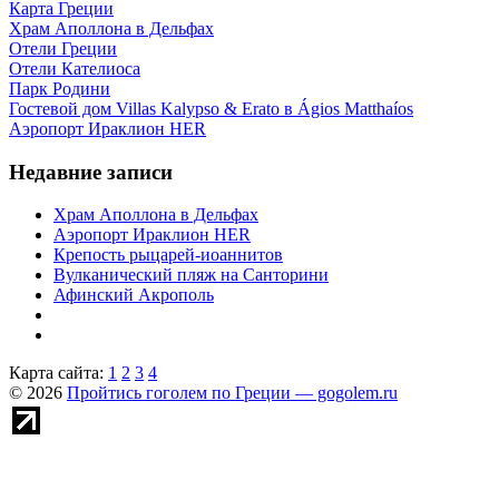
Карта Греции
Храм Аполлона в Дельфах
Отели Греции
Отели Кателиоса
Парк Родини
Гостевой дом Villas Kalypso & Erato в Ágios Matthaíos
Аэропорт Ираклион HER
Недавние записи
Храм Аполлона в Дельфах
Аэропорт Ираклион HER
Крепость рыцарей-иоаннитов
Вулканический пляж на Санторини
Афинский Акрополь
Карта сайта:
1
2
3
4
© 2026
Пройтись гоголем по Греции — gogolem.ru