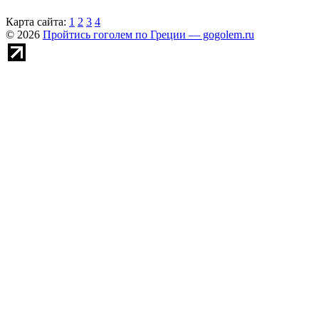
Карта сайта:
1
2
3
4
© 2026
Пройтись гоголем по Греции — gogolem.ru