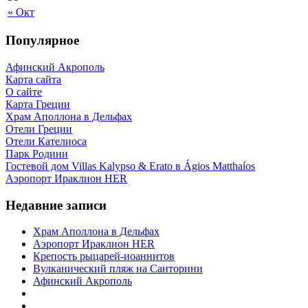
« Окт
Популярное
Афинский Акрополь
Карта сайта
О сайте
Карта Греции
Храм Аполлона в Дельфах
Отели Греции
Отели Кателиоса
Парк Родини
Гостевой дом Villas Kalypso & Erato в Ágios Matthaíos
Аэропорт Ираклион HER
Недавние записи
Храм Аполлона в Дельфах
Аэропорт Ираклион HER
Крепость рыцарей-иоаннитов
Вулканический пляж на Санторини
Афинский Акрополь