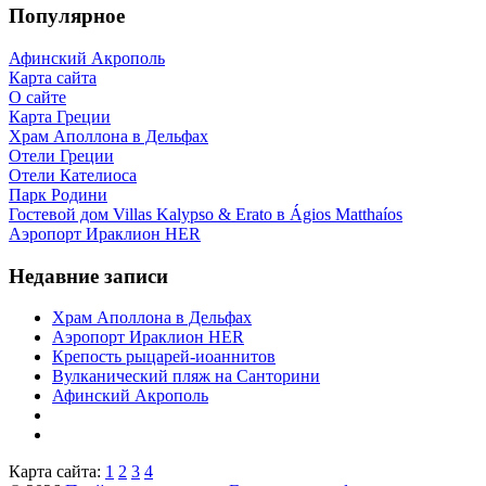
Популярное
Афинский Акрополь
Карта сайта
О сайте
Карта Греции
Храм Аполлона в Дельфах
Отели Греции
Отели Кателиоса
Парк Родини
Гостевой дом Villas Kalypso & Erato в Ágios Matthaíos
Аэропорт Ираклион HER
Недавние записи
Храм Аполлона в Дельфах
Аэропорт Ираклион HER
Крепость рыцарей-иоаннитов
Вулканический пляж на Санторини
Афинский Акрополь
Карта сайта:
1
2
3
4