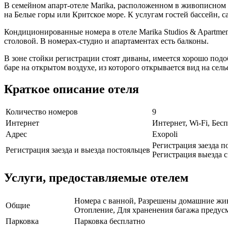
В семейном апарт-отеле Marika, расположенном в живописном м
на Белые горы или Критское море. К услугам гостей бассейн, с
Кондиционированные номера в отеле Marika Studios & Apartme
столовой. В номерах-студио и апартаментах есть балконы.
В зоне стойки регистрации стоят диваны, имеется хорошо подоб
баре на открытом воздухе, из которого открывается вид на сел
Краткое описание отеля
Количество номеров
9
Интернет
Интернет, Wi-Fi, Бе
Адрес
Exopoli
Регистрация заезда по
Регистрация заезда и выезда постояльцев
Регистрация выезда с 
Услуги, предоставляемые отелем
Номера с ванной, Разрешены домашние живо
Общие
Отопление, Для храненения багажа предусм
Парковка
Парковка бесплатно