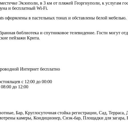
естечке Экзополи, в 3 км от пляжей Георгиуполи, к услугам гос
ауна и бесплатный Wi-Fi.
nts оформлены в пастельных тонах и обставлены белой мебелью. 
ранная библиотека и спутниковое телевидение. Гости могут отдо
ьские пейзажи Крита.
спроводной Интернет бесплатно
стояльцев с 12:00 до 00:00
08:00 до 12:00
тные, Бар, Круглосуточная стойка регистрации, Сад, Терраса, Д
отрены камеры, Кондиционер, Снэк-бар, Площадки для загара, Н