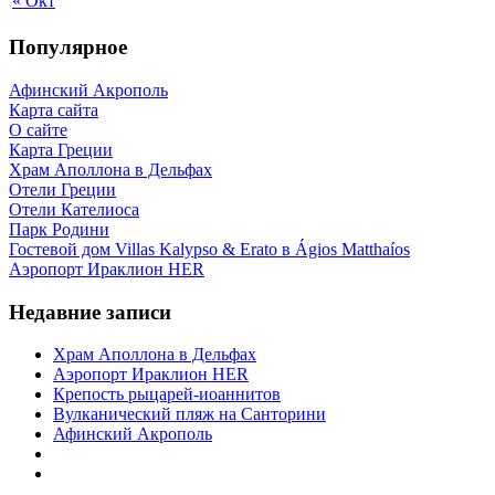
« Окт
Популярное
Афинский Акрополь
Карта сайта
О сайте
Карта Греции
Храм Аполлона в Дельфах
Отели Греции
Отели Кателиоса
Парк Родини
Гостевой дом Villas Kalypso & Erato в Ágios Matthaíos
Аэропорт Ираклион HER
Недавние записи
Храм Аполлона в Дельфах
Аэропорт Ираклион HER
Крепость рыцарей-иоаннитов
Вулканический пляж на Санторини
Афинский Акрополь