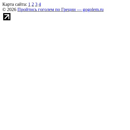
Карта сайта:
1
2
3
4
© 2026
Пройтись гоголем по Греции — gogolem.ru