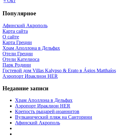
« Окт
Популярное
Афинский Акрополь
Карта сайта
О сайте
Карта Греции
Храм Аполлона в Дельфах
Отели Греции
Отели Кателиоса
Парк Родини
Гостевой дом Villas Kalypso & Erato в Ágios Matthaíos
Аэропорт Ираклион HER
Недавние записи
Храм Аполлона в Дельфах
Аэропорт Ираклион HER
Крепость рыцарей-иоаннитов
Вулканический пляж на Санторини
Афинский Акрополь