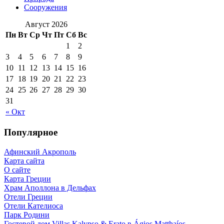
Сооружения
Август 2026
Пн
Вт
Ср
Чт
Пт
Сб
Вс
1
2
3
4
5
6
7
8
9
10
11
12
13
14
15
16
17
18
19
20
21
22
23
24
25
26
27
28
29
30
31
« Окт
Популярное
Афинский Акрополь
Карта сайта
О сайте
Карта Греции
Храм Аполлона в Дельфах
Отели Греции
Отели Кателиоса
Парк Родини
Гостевой дом Villas Kalypso & Erato в Ágios Matthaíos