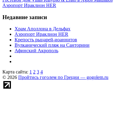
Аэропорт Ираклион HER
Недавние записи
Храм Аполлона в Дельфах
Аэропорт Ираклион HER
Крепость рыцарей-иоаннитов
Вулканический пляж на Санторини
Афинский Акрополь
Карта сайта:
1
2
3
4
© 2026
Пройтись гоголем по Греции — gogolem.ru