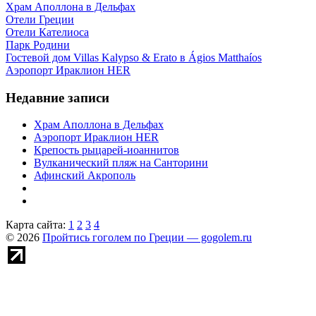
Храм Аполлона в Дельфах
Отели Греции
Отели Кателиоса
Парк Родини
Гостевой дом Villas Kalypso & Erato в Ágios Matthaíos
Аэропорт Ираклион HER
Недавние записи
Храм Аполлона в Дельфах
Аэропорт Ираклион HER
Крепость рыцарей-иоаннитов
Вулканический пляж на Санторини
Афинский Акрополь
Карта сайта:
1
2
3
4
© 2026
Пройтись гоголем по Греции — gogolem.ru