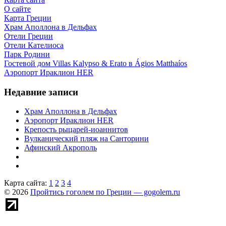
О сайте
Карта Греции
Храм Аполлона в Дельфах
Отели Греции
Отели Кателиоса
Парк Родини
Гостевой дом Villas Kalypso & Erato в Ágios Matthaíos
Аэропорт Ираклион HER
Недавние записи
Храм Аполлона в Дельфах
Аэропорт Ираклион HER
Крепость рыцарей-иоаннитов
Вулканический пляж на Санторини
Афинский Акрополь
Карта сайта:
1
2
3
4
© 2026
Пройтись гоголем по Греции — gogolem.ru