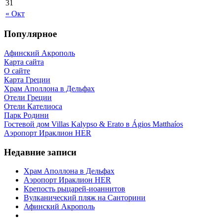
31
« Окт
Популярное
Афинский Акрополь
Карта сайта
О сайте
Карта Греции
Храм Аполлона в Дельфах
Отели Греции
Отели Кателиоса
Парк Родини
Гостевой дом Villas Kalypso & Erato в Ágios Matthaíos
Аэропорт Ираклион HER
Недавние записи
Храм Аполлона в Дельфах
Аэропорт Ираклион HER
Крепость рыцарей-иоаннитов
Вулканический пляж на Санторини
Афинский Акрополь