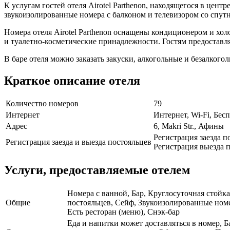
К услугам гостей отеля Airotel Parthenon, находящегося в цент
звукоизолированные номера с балконом и телевизором со спу
Номера отеля Airotel Parthenon оснащены кондиционером и хо
и туалетно-косметические принадлежности. Гостям предоставля
В баре отеля можно заказать закуски, алкогольные и безалкоголь
Краткое описание отеля
Количество номеров
79
Интернет
Интернет, Wi-Fi, Бе
Адрес
6, Makri Str., Афины
Регистрация заезда п
Регистрация заезда и выезда постояльцев
Регистрация выезда п
Услуги, предоставляемые отелем
Номера с ванной, Бар, Круглосуточная стойка
Общие
постояльцев, Сейф, Звукоизолированные ном
Есть ресторан (меню), Снэк-бар
Еда и напитки может доставляться в номер, Б