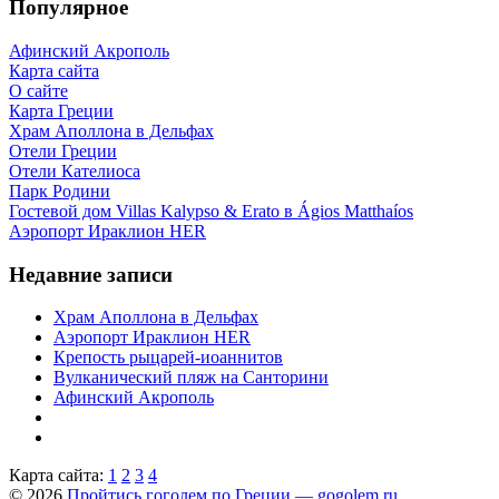
Популярное
Афинский Акрополь
Карта сайта
О сайте
Карта Греции
Храм Аполлона в Дельфах
Отели Греции
Отели Кателиоса
Парк Родини
Гостевой дом Villas Kalypso & Erato в Ágios Matthaíos
Аэропорт Ираклион HER
Недавние записи
Храм Аполлона в Дельфах
Аэропорт Ираклион HER
Крепость рыцарей-иоаннитов
Вулканический пляж на Санторини
Афинский Акрополь
Карта сайта:
1
2
3
4
© 2026
Пройтись гоголем по Греции — gogolem.ru