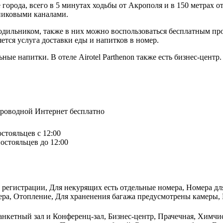
ре города, всего в 5 минутах ходьбы от Акрополя и в 150 метрах 
тниковыми каналами.
лодильником, также в них можно воспользоваться бесплатным п
ется услуга доставки еды и напитков в номер.
ные напитки. В отеле Airotel Parthenon также есть бизнес-центр.
спроводной Интернет бесплатно
остояльцев с 12:00
остояльцев до 12:00
 регистрации, Для некурящих есть отдельные номера, Номера для 
ера, Отопление, Для храненения багажа предусмотрены камеры, 
анкетный зал и Конференц-зал, Бизнес-центр, Прачечная, Химчи