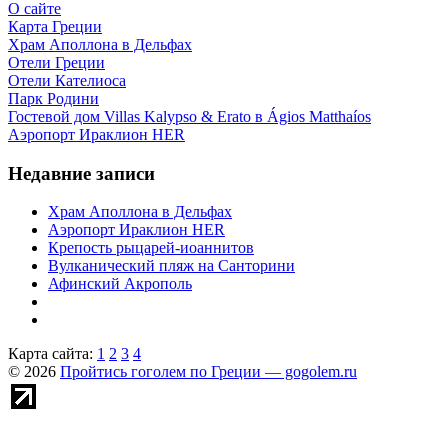
О сайте
Карта Греции
Храм Аполлона в Дельфах
Отели Греции
Отели Кателиоса
Парк Родини
Гостевой дом Villas Kalypso & Erato в Ágios Matthaíos
Аэропорт Ираклион HER
Недавние записи
Храм Аполлона в Дельфах
Аэропорт Ираклион HER
Крепость рыцарей-иоаннитов
Вулканический пляж на Санторини
Афинский Акрополь
Карта сайта:
1
2
3
4
© 2026
Пройтись гоголем по Греции — gogolem.ru