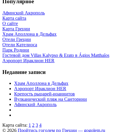
Популярное
Афинский Акрополь
Карта сайта
О сайте
Карта Греции
Храм Аполлона в Дельфах
Отели Греции
Отели Кателиоса
Парк Родини
Гостевой дом Villas Kalypso & Erato в Ágios Matthaíos
Аэропорт Ираклион HER
Недавние записи
Храм Аполлона в Дельфах
Аэропорт Ираклион HER
Крепость рыцарей-иоаннитов
Вулканический пляж на Санторини
Афинский Акрополь
Карта сайта:
1
2
3
4
© 2026
Пройтись гоголем по Греции — gogolem.ru