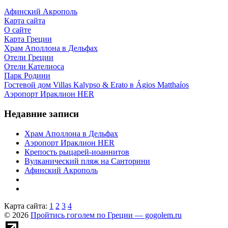
Афинский Акрополь
Карта сайта
О сайте
Карта Греции
Храм Аполлона в Дельфах
Отели Греции
Отели Кателиоса
Парк Родини
Гостевой дом Villas Kalypso & Erato в Ágios Matthaíos
Аэропорт Ираклион HER
Недавние записи
Храм Аполлона в Дельфах
Аэропорт Ираклион HER
Крепость рыцарей-иоаннитов
Вулканический пляж на Санторини
Афинский Акрополь
Карта сайта:
1
2
3
4
© 2026
Пройтись гоголем по Греции — gogolem.ru