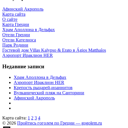
Афинский Акрополь
Карта сайта
О сайте
Карта Греции
Храм Аполлона в Дельфах
Отели Греции
Отели Кателиоса
Парк Родини
Гостевой дом Villas Kalypso & Erato в Ágios Matthaíos
Аэропорт Ираклион HER
Недавние записи
Храм Аполлона в Дельфах
Аэропорт Ираклион HER
Крепость рыцарей-иоаннитов
Вулканический пляж на Санторини
Афинский Акрополь
Карта сайта:
1
2
3
4
© 2026
Пройтись гоголем по Греции — gogolem.ru