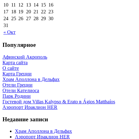
10
11
12
13
14
15
16
17
18
19
20
21
22
23
24
25
26
27
28
29
30
31
« Окт
Популярное
Афинский Акрополь
Карта сайта
О сайте
Карта Греции
Храм Аполлона в Дельфах
Отели Греции
Отели Кателиоса
Парк Родини
Гостевой дом Villas Kalypso & Erato в Ágios Matthaíos
Аэропорт Ираклион HER
Недавние записи
Храм Аполлона в Дельфах
Аэропорт Ираклион HER