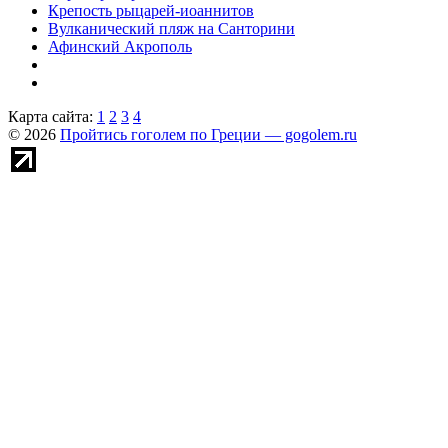
Крепость рыцарей-иоаннитов
Вулканический пляж на Санторини
Афинский Акрополь
Карта сайта:
1
2
3
4
© 2026
Пройтись гоголем по Греции — gogolem.ru