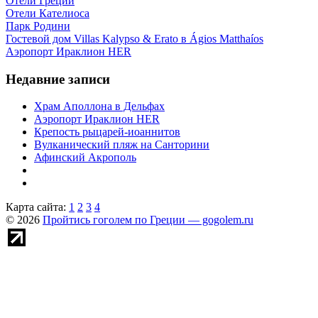
Отели Греции
Отели Кателиоса
Парк Родини
Гостевой дом Villas Kalypso & Erato в Ágios Matthaíos
Аэропорт Ираклион HER
Недавние записи
Храм Аполлона в Дельфах
Аэропорт Ираклион HER
Крепость рыцарей-иоаннитов
Вулканический пляж на Санторини
Афинский Акрополь
Карта сайта:
1
2
3
4
© 2026
Пройтись гоголем по Греции — gogolem.ru