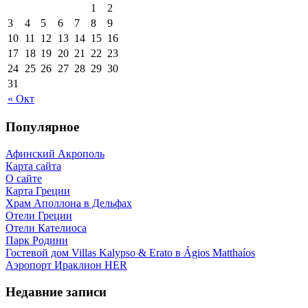
1
2
3
4
5
6
7
8
9
10
11
12
13
14
15
16
17
18
19
20
21
22
23
24
25
26
27
28
29
30
31
« Окт
Популярное
Афинский Акрополь
Карта сайта
О сайте
Карта Греции
Храм Аполлона в Дельфах
Отели Греции
Отели Кателиоса
Парк Родини
Гостевой дом Villas Kalypso & Erato в Ágios Matthaíos
Аэропорт Ираклион HER
Недавние записи