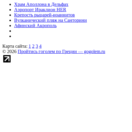
Храм Аполлона в Дельфах
Аэропорт Ираклион HER
Крепость рыцарей-иоаннитов
Вулканический пляж на Санторини
Афинский Акрополь
Карта сайта:
1
2
3
4
© 2026
Пройтись гоголем по Греции — gogolem.ru